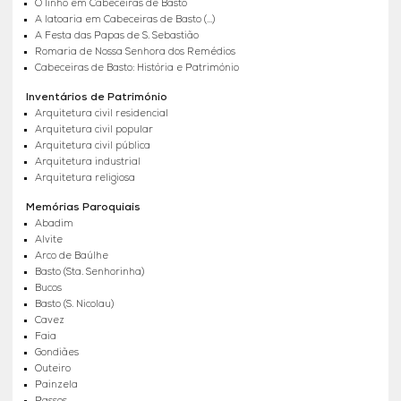
O linho em Cabeceiras de Basto
A latoaria em Cabeceiras de Basto (...)
A Festa das Papas de S. Sebastião
Romaria de Nossa Senhora dos Remédios
Cabeceiras de Basto: História e Património
Inventários de Património
Arquitetura civil residencial
Arquitetura civil popular
Arquitetura civil pública
Arquitetura industrial
Arquitetura religiosa
Memórias Paroquiais
Abadim
Alvite
Arco de Baúlhe
Basto (Sta. Senhorinha)
Bucos
Basto (S. Nicolau)
Cavez
Faia
Gondiães
Outeiro
Painzela