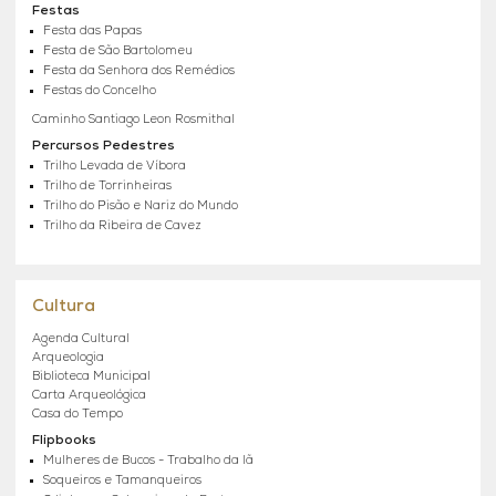
Festas
Festa das Papas
Festa de São Bartolomeu
Festa da Senhora dos Remédios
Festas do Concelho
Caminho Santiago Leon Rosmithal
Percursos Pedestres
Trilho Levada de Víbora
Trilho de Torrinheiras
Trilho do Pisão e Nariz do Mundo
Trilho da Ribeira de Cavez
Cultura
Agenda Cultural
Arqueologia
Biblioteca Municipal
Carta Arqueológica
Casa do Tempo
Flipbooks
Mulheres de Bucos - Trabalho da lã
Soqueiros e Tamanqueiros