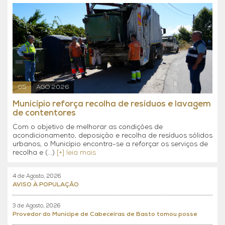
05
AGO 2026
Município reforça recolha de resíduos e lavagem
de contentores
Com o objetivo de melhorar as condições de
acondicionamento, deposição e recolha de resíduos sólidos
urbanos, o Município encontra-se a reforçar os serviços de
recolha e (...)
[+] leia mais
4 de Agosto, 2026
AVISO À POPULAÇÃO
3 de Agosto, 2026
Provedor do Munícipe de Cabeceiras de Basto tomou posse