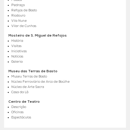
Passos
Pedraça
Refojos de Basto
Riodouro
Vila Nune
Vilar de Cunhas
Mosteiro de S. Miguel de Refojos
História
Visitas
Iniciativas
Notícias
Galeria
Museu das Terras de Basto
Museu Terras de Basto
Núcleo Ferroviário de Arco de Baúlhe
Núcleo de Arte Sacra
Casa da Lã
Centro de Teatro
Descrição
Oficinas
Espectáculos