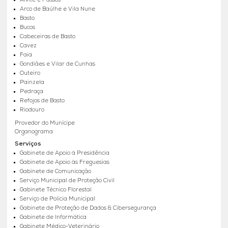
Alvite e Passos
Arco de Baúlhe e Vila Nune
Basto
Bucos
Cabeceiras de Basto
Cavez
Faia
Gondiães e Vilar de Cunhas
Outeiro
Painzela
Pedraça
Refojos de Basto
Riodouro
Provedor do Munícipe
Organograma
Serviços
Gabinete de Apoio à Presidência
Gabinete de Apoio às Freguesias
Gabinete de Comunicação
Serviço Municipal de Proteção Civil
Gabinete Técnico Florestal
Serviço de Polícia Municipal
Gabinete de Proteção de Dados & Cibersegurança
Gabinete de Informática
Gabinete Médico-Veterinário