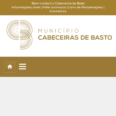
Bem-vindo/a a Cabeceiras de Basto
Informações úteis
|
Fale connosco
|
Livro de Reclamações
|
Contactos
Concelho
Município
Turismo
Cultura
Outros
Balcão Online