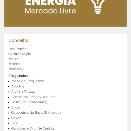
Concelho
Localização
Caraterização
Mapas
História
Heráldica
Freguesias
Mapa de Freguesias
Abadim
Alvite e Passos
Arco de Baúlhe e Vila Nune
Basto (Sta. Senhorinha)
Bucos
Cabeceiras de Basto (S. Nicolau)
Cavez
Faia
Gondiães e Vilar de Cunhas