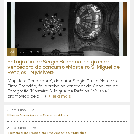
31
JUL 2026
Fotografia de Sérgio Brandão é a grande
vencedora do concurso «Mosteiro S. Miguel de
Refojos [IN]visível»
“Cúpula e Candelabro”, do autor Sérgio Bruno Monteiro
Pinto Brandão, foi o trabalho vencedor do Concurso de
Fotografia “Mosteiro S. Miguel de Refojos [IN]visível”
promovido pelo (...)
[+] leia mais
31 de Julho, 2026
Férias Municipais – Crescer Ativo
31 de Julho, 2026
Tomada de Posse do Provedor do Munícipe