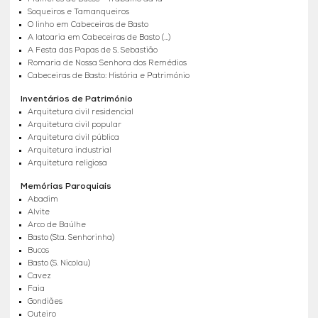
Soqueiros e Tamanqueiros
O linho em Cabeceiras de Basto
A latoaria em Cabeceiras de Basto (...)
A Festa das Papas de S. Sebastião
Romaria de Nossa Senhora dos Remédios
Cabeceiras de Basto: História e Património
Inventários de Património
Arquitetura civil residencial
Arquitetura civil popular
Arquitetura civil pública
Arquitetura industrial
Arquitetura religiosa
Memórias Paroquiais
Abadim
Alvite
Arco de Baúlhe
Basto (Sta. Senhorinha)
Bucos
Basto (S. Nicolau)
Cavez
Faia
Gondiães
Outeiro