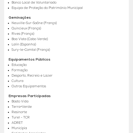
Banco Local de Voluntariado
Equipa de Proteção do Património Municipal
Geminações
Neuville-Sur-Saône (França)
Quincieux (França)
Rives (França)
Boa Vista (Cabo Verde)
Lalin (Espanha)
Sury-le-Comtal (França)
Equipamentos Públicos
Educação
Formação
Desporto, Recreio e Lazer
Cultura
Outros Equipamentos
Empresas Participadas
Basto Vida
Terra+Verde
Resinorte
Turel - TCR
ADRET
Municípia