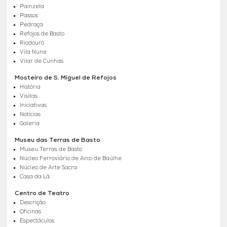
Painzela
Passos
Pedraça
Refojos de Basto
Riodouro
Vila Nune
Vilar de Cunhas
Mosteiro de S. Miguel de Refojos
História
Visitas
Iniciativas
Notícias
Galeria
Museu das Terras de Basto
Museu Terras de Basto
Núcleo Ferroviário de Arco de Baúlhe
Núcleo de Arte Sacra
Casa da Lã
Centro de Teatro
Descrição
Oficinas
Espectáculos