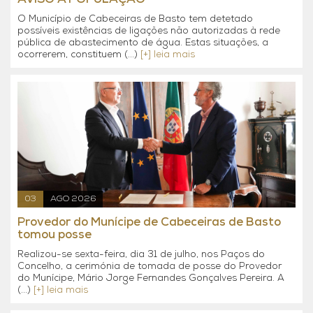
O Município de Cabeceiras de Basto tem detetado
possíveis existências de ligações não autorizadas à rede
pública de abastecimento de água. Estas situações, a
ocorrerem, constituem (...)
[+] leia mais
03
AGO 2026
Provedor do Munícipe de Cabeceiras de Basto
tomou posse
Realizou-se sexta-feira, dia 31 de julho, nos Paços do
Concelho, a cerimónia de tomada de posse do Provedor
do Munícipe, Mário Jorge Fernandes Gonçalves Pereira. A
(...)
[+] leia mais