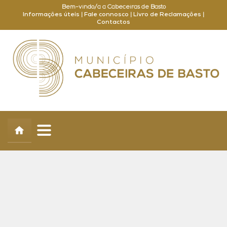
Bem-vindo/a a Cabeceiras de Basto
Informações úteis
|
Fale connosco
|
Livro de Reclamações
|
Contactos
Concelho
Município
Turismo
Cultura
Outros
Balcão Online