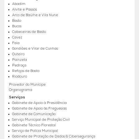
Abadim
Alvite e Passos
Arco de Baúlhe e Vila Nune
Basto
Bucos
Cabeceiras de Basto
Cavez
Faia
Gondiães e Vilar de Cunhas
Outeiro
Painzela
Pedraça
Refojos de Basto
Riodouro
Provedor do Munícipe
Organograma
Serviços
Gabinete de Apoio à Presidência
Gabinete de Apoio às Freguesias
Gabinete de Comunicação
Serviço Municipal de Proteção Civil
Gabinete Técnico Florestal
Serviço de Polícia Municipal
Gabinete de Proteção de Dados & Cibersegurança