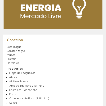
Concelho
Localização
Caraterização
Mapas
História
Heráldica
Freguesias
Mapa de Freguesias
Abadim
Alvite e Passos
Arco de Baúlhe e Vila Nune
Basto (Sta. Senhorinha)
Bucos
Cabeceiras de Basto (S. Nicolau)
Cavez