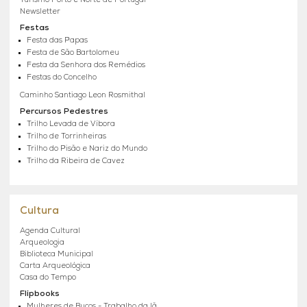
Turismo Porto e Norte de Portugal
Newsletter
Festas
Festa das Papas
Festa de São Bartolomeu
Festa da Senhora dos Remédios
Festas do Concelho
Caminho Santiago Leon Rosmithal
Percursos Pedestres
Trilho Levada de Víbora
Trilho de Torrinheiras
Trilho do Pisão e Nariz do Mundo
Trilho da Ribeira de Cavez
Cultura
Agenda Cultural
Arqueologia
Biblioteca Municipal
Carta Arqueológica
Casa do Tempo
Flipbooks
Mulheres de Bucos - Trabalho da lã