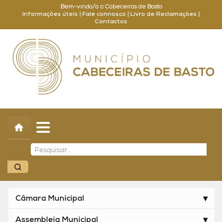
Bem-vindo/a a Cabeceiras de Basto
Informações úteis
|
Fale connosco
|
Livro de Reclamações
|
Contactos
Concelho
Município
Turismo
Cultura
Outros
Balcão Online
Câmara Municipal
Assembleia Municipal