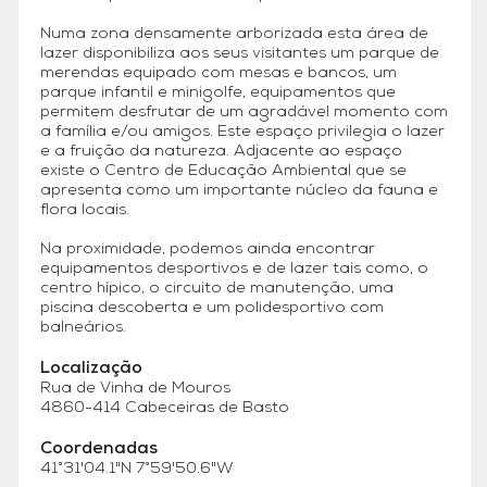
Numa zona densamente arborizada esta área de
lazer disponibiliza aos seus visitantes um parque de
merendas equipado com mesas e bancos, um
parque infantil e minigolfe, equipamentos que
permitem desfrutar de um agradável momento com
a família e/ou amigos. Este espaço privilegia o lazer
e a fruição da natureza. Adjacente ao espaço
existe o Centro de Educação Ambiental que se
apresenta como um importante núcleo da fauna e
flora locais.
Na proximidade, podemos ainda encontrar
equipamentos desportivos e de lazer tais como, o
centro hípico, o circuito de manutenção, uma
piscina descoberta e um polidesportivo com
balneários.
Localização
Rua de Vinha de Mouros
4860-414 Cabeceiras de Basto
Coordenadas
41°31'04.1"N 7°59'50.6"W