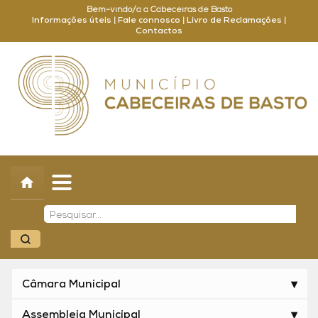
Bem-vindo/a a Cabeceiras de Basto
Informações úteis
|
Fale connosco
|
Livro de Reclamações
|
Contactos
Concelho
Município
Turismo
Cultura
Outros
Balcão Online
Câmara Municipal
Assembleia Municipal