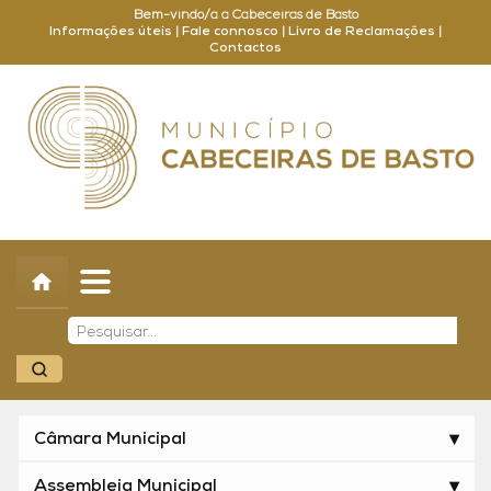
Bem-vindo/a a Cabeceiras de Basto
Informações úteis
|
Fale connosco
|
Livro de Reclamações
|
Contactos
Concelho
Município
Turismo
Cultura
Outros
Balcão Online
Câmara Municipal
Assembleia Municipal