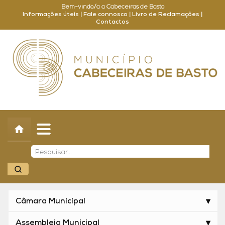
Bem-vindo/a a Cabeceiras de Basto
Informações úteis
|
Fale connosco
|
Livro de Reclamações
|
Contactos
Concelho
Município
Turismo
Cultura
Outros
Balcão Online
Câmara Municipal
Assembleia Municipal