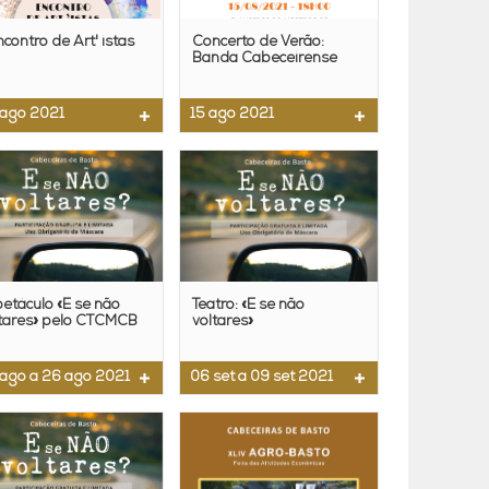
Encontro de Art' istas
Concerto de Verão:
Banda Cabeceirense
ago 2021
15 ago 2021
etáculo «E se não
Teatro: «E se não
ltares» pelo CTCMCB
voltares»
ago a 26 ago 2021
06 set a 09 set 2021