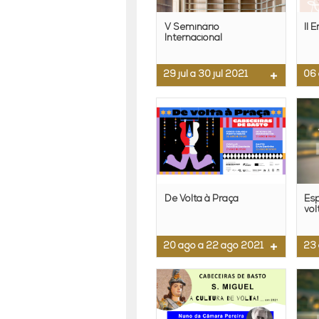
V Seminário
II 
Internacional
29 jul a 30 jul 2021
06 
De Volta à Praça
Esp
vo
20 ago a 22 ago 2021
23 