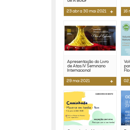
de A Bola»
23 abr a 30 mai 2021
16 
Apresentação do Livro
Vo
de Atas IV Seminário
par
Internacional
Flo
29 mai 2021
02 