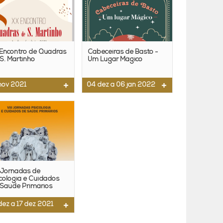
 Encontro de Quadras
Cabeceiras de Basto -
S. Martinho
Um Lugar Mágico
nov 2021
04 dez a 06 jan 2022
I Jornadas de
cologia e Cuidados
 Saúde Primários
dez a 17 dez 2021