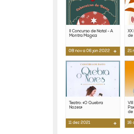
II Concurso de Natal - A
XX
Montra Mágica
de 
08 nov a 06 jan 2022
21 
Teatro: «O Quebra
VII
Nozes»
Psi
de
11 dez 2021
16 