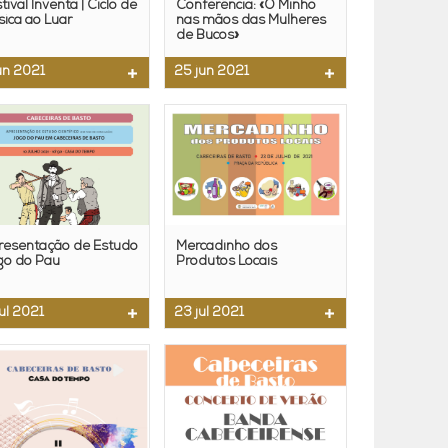
tival Inventa | Ciclo de
Conferência: «O Minho
ica ao Luar
nas mãos das Mulheres
de Bucos»
jun 2021
25 jun 2021
resentação de Estudo
Mercadinho dos
go do Pau
Produtos Locais
jul 2021
23 jul 2021