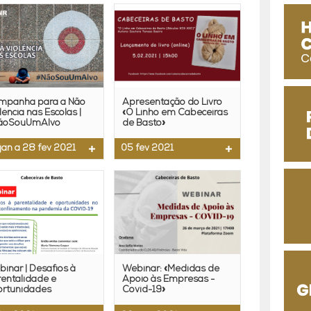
mpanha para a Não
Apresentação do Livro
lência nas Escolas |
«O Linho em Cabeceiras
ãoSouUmAlvo
de Basto»
jan a 28 fev 2021
05 fev 2021
inar | Desafios à
Webinar: «Medidas de
entalidade e
Apoio às Empresas -
ortunidades
Covid-19»