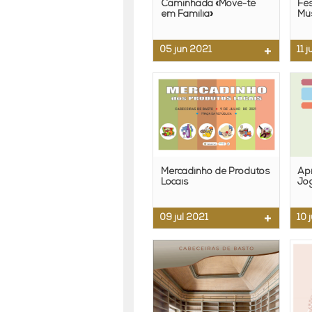
Caminhada «Move-te
Fes
em Família»
Mús
05 jun 2021
11 
Mercadinho de Produtos
Ap
Locais
Jo
09 jul 2021
10 