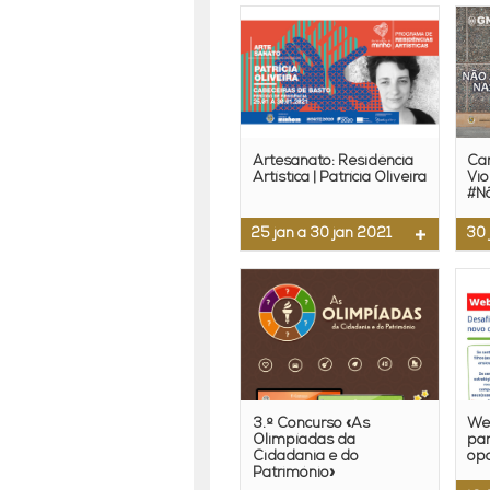
Artesanato: Residência
Ca
Artística | Patrícia Oliveira
Vio
#N
25 jan a 30 jan 2021
30 
3.º Concurso «As
Web
Olimpíadas da
par
Cidadania e do
op
Património»