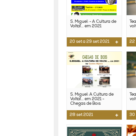
S. Miguel: - A Cultura de
Tea
Volta!... em 2021
vol
20 set a 29 set 2021
22 
S. Miguel: A Cultura de
Tea
Volta!... em 2021 -
vol
Chegas de Bois
28 set 2021
30 