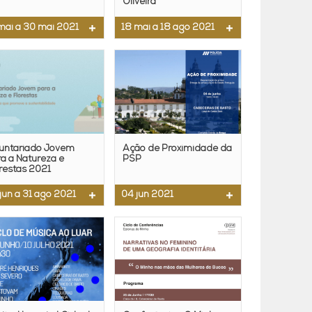
Oliveira
mai a 30 mai 2021
18 mai a 18 ago 2021
luntariado Jovem
Ação de Proximidade da
a a Natureza e
PSP
restas 2021
jun a 31 ago 2021
04 jun 2021