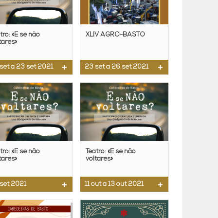
tro: «E se não
XLIV AGRO-BASTO
tares»
set a 23 set 2021
23 set a 26 set 2021
tro: «E se não
Teatro: «E se não
tares»
voltares»
set 2021
11 out a 13 out 2021