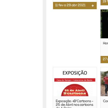
19 
11 fev a 29 abr 2021
Ho
27 
Exposição: «B'Cartoons -
Cor
25 de Abril nos cartoons