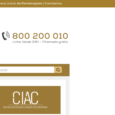
osco
|
Livro de Reclamações
|
Contactos