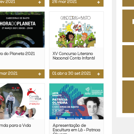
fev 2021
26 mar 2021
ra do Planeta 2021
XV Concurso Literário
Nacional Conto Infantil
mar 2021
01 abr a 30 set 2021
rida para a Vida
Apresentação de
Escultura em Lã - Patrícia