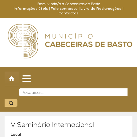
Bem-vindo/a a Cabeceiras de Basto
Informações úteis
|
Fale connosco
|
Livro de Reclamações
|
Contactos
Concelho
Município
Turismo
Cultura
Outros
Balcão Online
V Seminário Internacional
Local