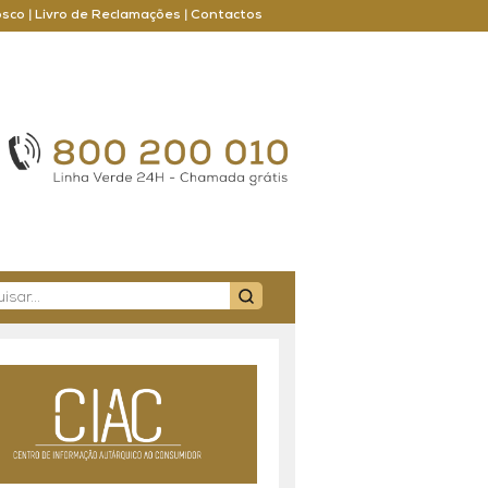
osco
|
Livro de Reclamações
|
Contactos