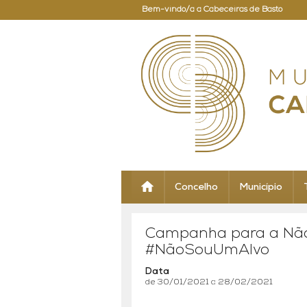
Bem-vindo/a a Cabeceiras de Basto
Concelho
Município
Campanha para a Não 
#NãoSouUmAlvo
Data
de 30/01/2021 a 28/02/2021