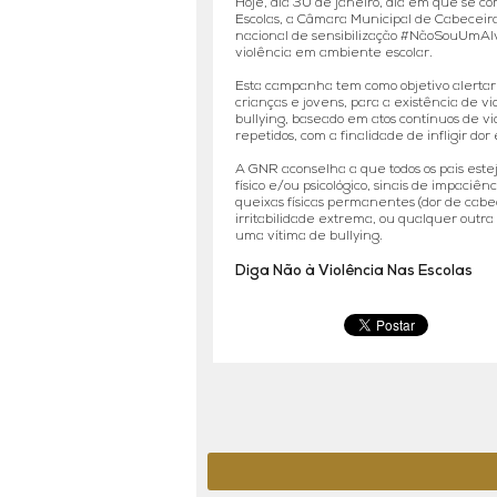
Hoje, dia 30 de janeiro, dia em que se c
Escolas, a Câmara Municipal de Cabecei
nacional de sensibilização #NãoSouUmAlv
violência em ambiente escolar.
Esta campanha tem como objetivo alertar e
crianças e jovens, para a existência de v
bullying, baseado em atos contínuos de vio
repetidos, com a finalidade de infligir dor
A GNR aconselha a que todos os pais este
físico e/ou psicológico, sinais de impaciê
queixas físicas permanentes (dor de cabe
irritabilidade extrema, ou qualquer out
uma vítima de bullying.
Diga Não à Violência Nas Escolas