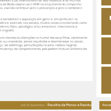
omemora o Dia Internacional da Não Violência e da Paz nas
ras de Basto associa-se à GNR no lançamento da campanha
o, visando contribuir para a prevenção e para o combate à
 sensibilizar a população em geral e, em particular, as
iolência exercida nas escolas, muitas vezes caracterizada como
lência física, psicológica e/ou emocional, intencionais e
 e angústia.
jam atentos às alterações no humor dos seus filhos, abatimento
ncia ou ansiedade, piores resultados e desinteresse na escola,
ça, de estômago, perturbações no sono, nódoas negras),
ra mudança de comportamento, pois podem traduzir sintomas de
Recolha de Monos e Resíduos de Grande 
até 31 dezembro -
Receba