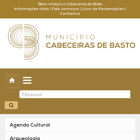
Bem-vindo/a a Cabeceiras de Basto
Informações úteis
|
Fale connosco
|
Livro de Reclamações
|
Contactos
Concelho
Município
Turismo
Cultura
Outros
Balcão Online
Agenda Cultural
Arqueologia