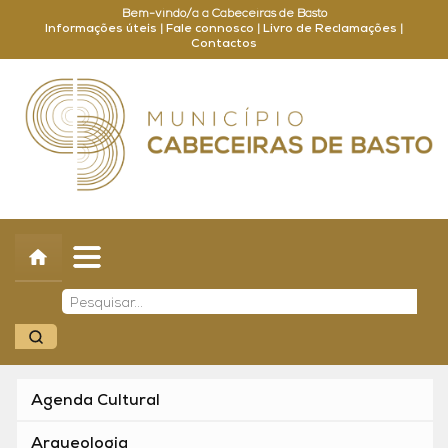
Bem-vindo/a a Cabeceiras de Basto
Informações úteis
|
Fale connosco
|
Livro de Reclamações
|
Contactos
Concelho
Município
Turismo
Cultura
Outros
Balcão Online
Agenda Cultural
Arqueologia