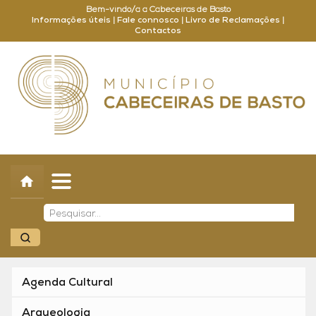
Bem-vindo/a a Cabeceiras de Basto
Informações úteis
|
Fale connosco
|
Livro de Reclamações
|
Contactos
Concelho
Município
Turismo
Cultura
Outros
Balcão Online
Agenda Cultural
Arqueologia