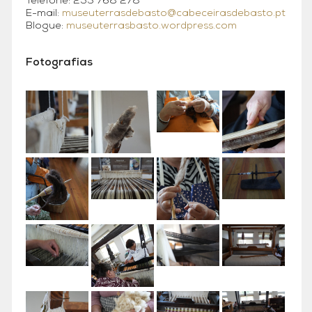
Telefone: 253 768 278
E-mail:
museuterrasdebasto@cabeceirasdebasto.pt
Blogue:
museuterrasbasto.wordpress.com
Fotografias