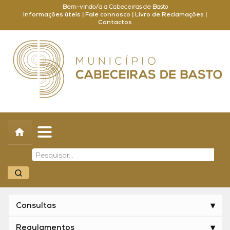
Bem-vindo/a a Cabeceiras de Basto
Informações úteis
|
Fale connosco
|
Livro de Reclamações
|
Contactos
Concelho
Município
Turismo
Cultura
Outros
Balcão Online
Consultas
Regulamentos