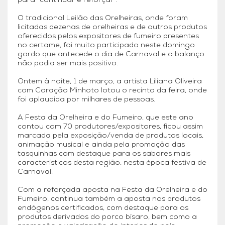
para “continuar e reforçar”.
O tradicional Leilão das Orelheiras, onde foram
licitadas dezenas de orelheiras e de outros produtos
oferecidos pelos expositores de fumeiro presentes
no certame, foi muito participado neste domingo
gordo que antecede o dia de Carnaval e o balanço
não podia ser mais positivo.
Ontem à noite, 1 de março, a artista Liliana Oliveira
com Coração Minhoto lotou o recinto da feira, onde
foi aplaudida por milhares de pessoas.
A Festa da Orelheira e do Fumeiro, que este ano
contou com 70 produtores/expositores, ficou assim
marcada pela exposição/venda de produtos locais,
animação musical e ainda pela promoção das
tasquinhas com destaque para os sabores mais
característicos desta região, nesta época festiva de
Carnaval.
Com a reforçada aposta na Festa da Orelheira e do
Fumeiro, continua também a aposta nos produtos
endógenos certificados, com destaque para os
produtos derivados do porco bísaro, bem como a