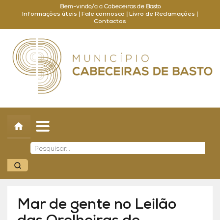
Bem-vindo/a a Cabeceiras de Basto
Informações úteis
|
Fale connosco
|
Livro de Reclamações
|
Contactos
Concelho
Município
Turismo
Cultura
Outros
Balcão Online
Mar de gente no Leilão