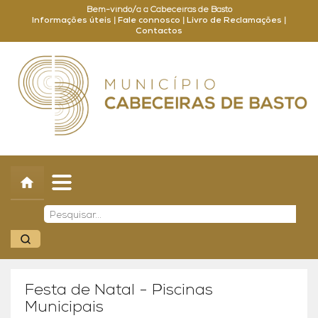
Bem-vindo/a a Cabeceiras de Basto
Informações úteis
|
Fale connosco
|
Livro de Reclamações
|
Contactos
Concelho
Município
Turismo
Cultura
Outros
Balcão Online
Festa de Natal - Piscinas
Municipais