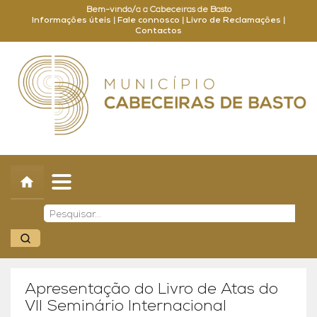
Bem-vindo/a a Cabeceiras de Basto
Informações úteis
|
Fale connosco
|
Livro de Reclamações
|
Contactos
Concelho
Município
Turismo
Cultura
Outros
Balcão Online
Apresentação do Livro de Atas do
VII Seminário Internacional