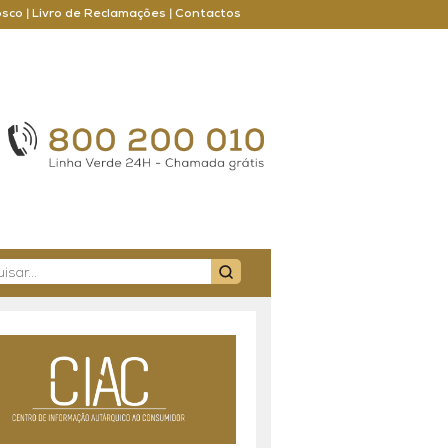
osco
|
Livro de Reclamações
|
Contactos