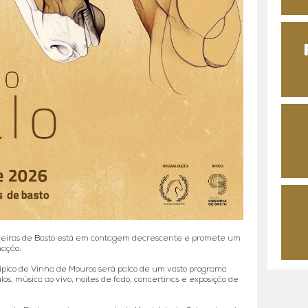
eceiras de Basto está em contagem decrescente e promete um
mação.
 Hípico de Vinha de Mouros será palco de um vasto programa
os, música ao vivo, noites de fado, concertinas e exposição de