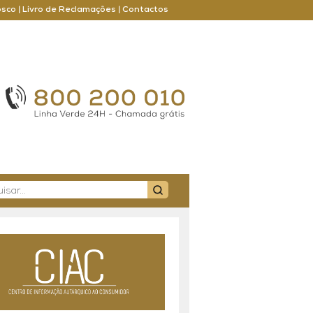
osco
|
Livro de Reclamações
|
Contactos