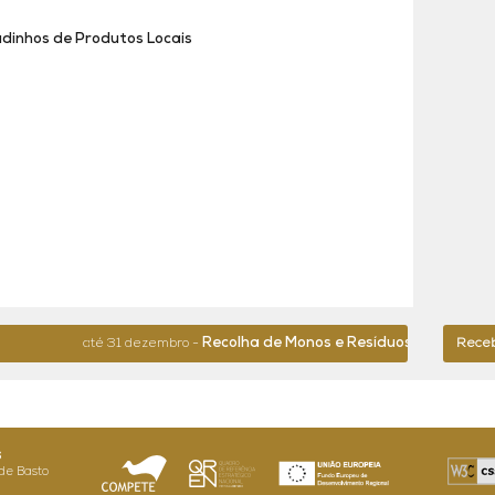
adinhos de Produtos Locais
Recolha de Monos e Resíduos de Grande Dim
até 31 dezembro -
Receba
6
de Basto