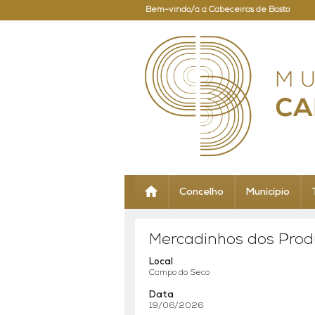
Bem-vindo/a a Cabeceiras de Basto
Concelho
Município
Mercadinhos dos Prod
Local
Campo do Seco
Data
19/06/2026