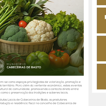
m-se como espaços privilegiados de valorização, promoção e
o território. Para além da vertente económica, estes eventos
ultural da comunidade, promovendo o contacto direto entre
 como a preservação das tradições e saberes locais.
utos Locais de Cabeceiras de Basto, os produtores
odução e residência fiscal no concelho de Cabeceiras de