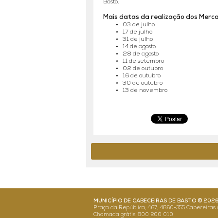
Basto.
Mais datas da realização dos Merc
03 de julho
17 de julho
31 de julho
14 de agosto
28 de agosto
11 de setembro
02 de outubro
16 de outubro
30 de outubro
13 de novembro
MUNICÍPIO DE CABECEIRAS DE BASTO ©
202
Praça da República, 467, 4860-355 Cabeceiras 
Chamada grátis: 800 200 010