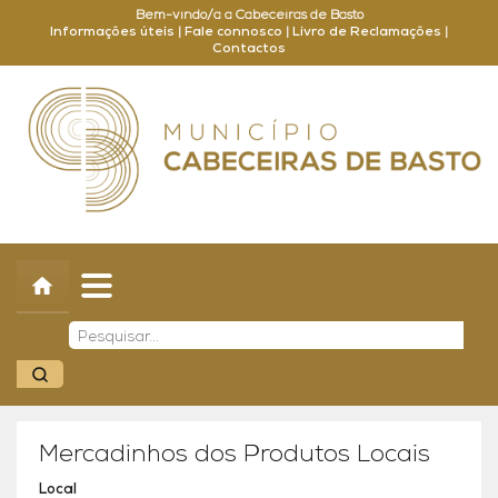
Bem-vindo/a a Cabeceiras de Basto
Informações úteis
|
Fale connosco
|
Livro de Reclamações
|
Contactos
Concelho
Município
Turismo
Cultura
Outros
Balcão Online
Mercadinhos dos Produtos Locais
Local