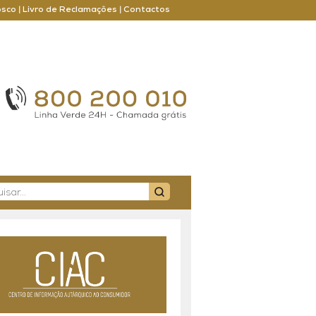
osco
|
Livro de Reclamações
|
Contactos