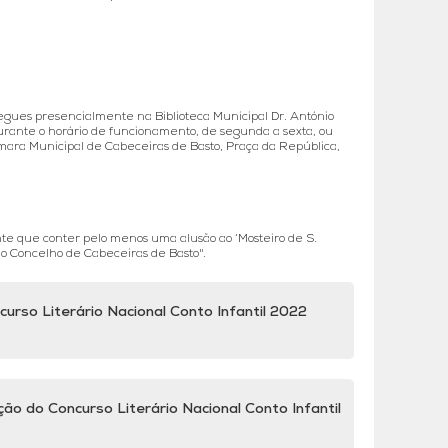
egues presencialmente na Biblioteca Municipal Dr. António
urante o horário de funcionamento, de segunda a sexta, ou
Câmara Municipal de Cabeceiras de Basto, Praça da República,
nte que conter pelo menos uma alusão ao ‘Mosteiro de S.
no Concelho de Cabeceiras de Basto".
rso Literário Nacional Conto Infantil 2022
ão do Concurso Literário Nacional Conto Infantil