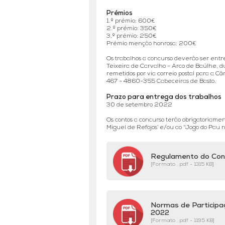
Prémios
1.º prémio: 600€
2.º prémio: 350€
3.º prémio: 250€
Prémio menção honrosa: 200€
Os trabalhos a concurso deverão ser entr
Teixeira de Carvalho - Arco de Baúlhe, d
remetidos por via correio postal para a 
467 - 4860-355 Cabeceiras de Basto.
Prazo para entrega dos trabalhos
30 de setembro 2022
Os contos a concurso terão obrigatoriame
Miguel de Refojos’ e/ou ao "Jogo do Pau 
Regulamento do Concu
[Formato . pdf - 1315 KB]
Normas de Participaç
2022
[Formato . pdf - 1195 KB]