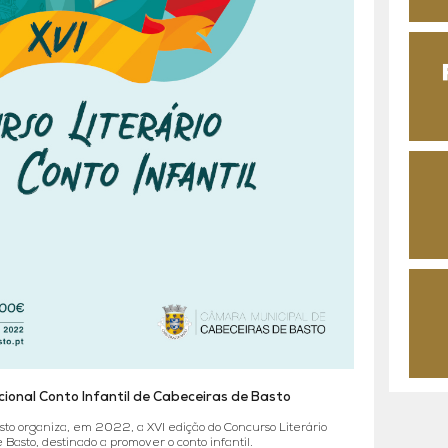
cional Conto Infantil de Cabeceiras de Basto
to organiza, em 2022, a XVI edição do Concurso Literário
 Basto, destinado a promover o conto infantil.