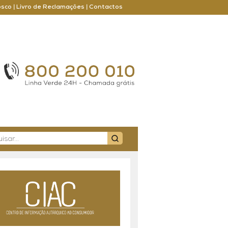
osco
|
Livro de Reclamações
|
Contactos