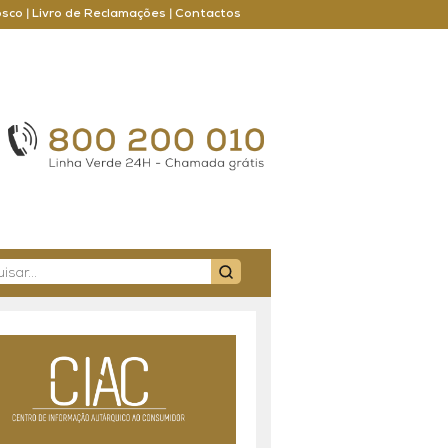
osco
|
Livro de Reclamações
|
Contactos