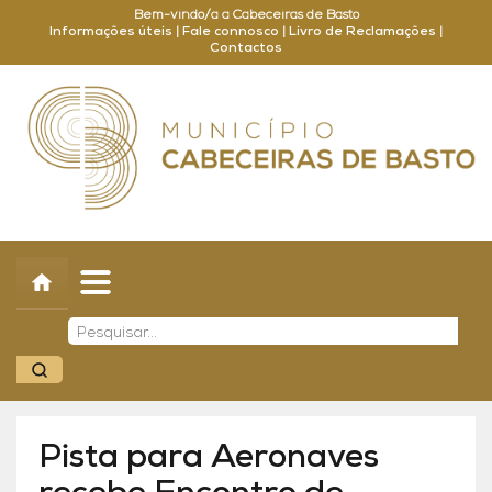
Bem-vindo/a a Cabeceiras de Basto
Informações úteis
|
Fale connosco
|
Livro de Reclamações
|
Contactos
Concelho
Município
Turismo
Cultura
Outros
Balcão Online
Pista para Aeronaves