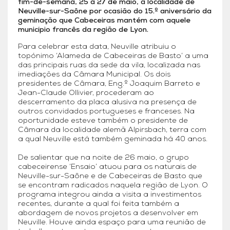
fim-de-semana, 25 a 27 de maio, a localidade de
Neuville-sur-Saône por ocasião do 15.º aniversário da
geminação que Cabeceiras mantém com aquele
município francês da região de Lyon.
Para celebrar esta data, Neuville atribuiu o
topónimo ‘Alameda de Cabeceiras de Basto’ a uma
das principais ruas da sede da vila, localizada nas
imediações da Câmara Municipal. Os dois
presidentes de Câmara, Eng.º Joaquim Barreto e
Jean-Claude Ollivier, procederam ao
descerramento da placa alusiva na presença de
outros convidados portugueses e franceses. Na
oportunidade esteve também o presidente de
Câmara da localidade alemã Alpirsbach, terra com
a qual Neuville está também geminada há 40 anos.
De salientar que na noite de 26 maio, o grupo
cabeceirense ‘Ensaio’ atuou para os naturais de
Neuville-sur-Saône e de Cabeceiras de Basto que
se encontram radicados naquela região de Lyon. O
programa integrou ainda a visita a investimentos
recentes, durante a qual foi feita também a
abordagem de novos projetos a desenvolver em
Neuville. Houve ainda espaço para uma reunião de