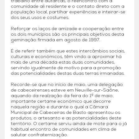
trabalho entre autarcas, o reencontro com a
comunidade ali residente e o contato direto com a
população local, partilhar experiências e inteirar-se
dos seus usos e costumes.
Reforçar os laços de amizade e cooperação entre
os dois municípios são os principais objetivos desta
geminação firmada em agosto de 1997.
É de referir também que estes intercâmbios sociais,
culturais e económicos, têm vindo a aproximar há
mais de uma década estas duas comunidades,
servindo igualmente de motivo para a promoção
das potencialidades destas duas terras irmanadas.
Recorde-se que no início de maio, uma delegação
de cabeceirenses esteve em Neuville-sur-Saône,
aquando da realzação da feira do 1º de maio,
importante certame económico que decorre
naquela região e durante o qual a Câmara
Municipal de Cabeceiras de Basto apresentou os
produtos, o artesanto e as potencialidades deste
território. O certame serviu ainda de mote para o já
habitual encontro de comunidades em clima de
salutar confraternização.