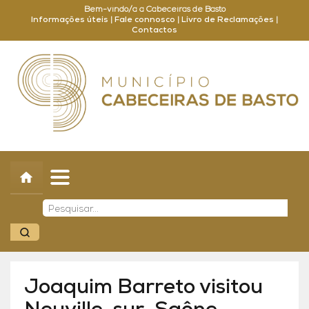
Bem-vindo/a a Cabeceiras de Basto
Informações úteis
|
Fale connosco
|
Livro de Reclamações
|
Contactos
Concelho
Município
Turismo
Cultura
Outros
Balcão Online
Joaquim Barreto visitou