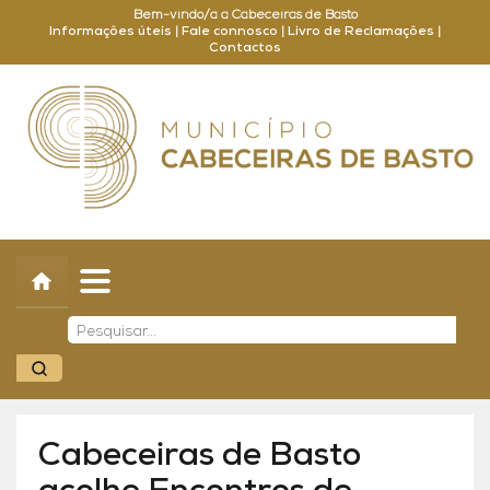
Bem-vindo/a a Cabeceiras de Basto
Informações úteis
|
Fale connosco
|
Livro de Reclamações
|
Contactos
Concelho
Município
Turismo
Cultura
Outros
Balcão Online
Cabeceiras de Basto