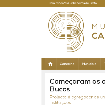
Bem-vindo/a a Cabeceiras de Basto
Concelho
Município
Começaram as o
Bucos
Projecto é agregador de 
instituições