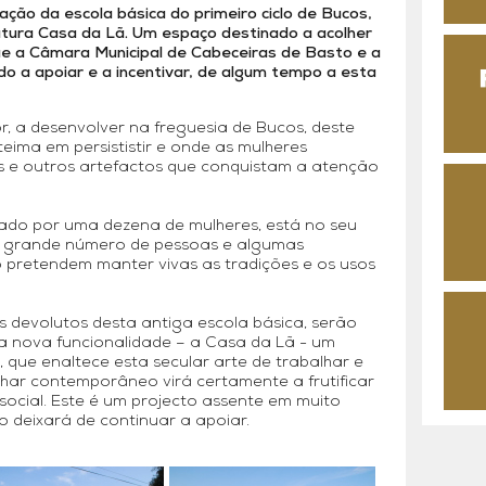
ação da escola básica do primeiro ciclo de Bucos,
utura Casa da Lã. Um espaço destinado a acolher
ue a Câmara Municipal de Cabeceiras de Basto e a
do a apoiar e a incentivar, de algum tempo a esta
r, a desenvolver na freguesia de Bucos, deste
teima em persististir e onde as mulheres
s e outros artefactos que conquistam a atenção
erado por uma dezena de mulheres, está no seu
um grande número de pessoas e algumas
o pretendem manter vivas as tradições e os usos
 devolutos desta antiga escola básica, serão
 nova funcionalidade – a Casa da Lã - um
, que enaltece esta secular arte de trabalhar e
lhar contemporâneo virá certamente a frutificar
social. Este é um projecto assente em muito
o deixará de continuar a apoiar.