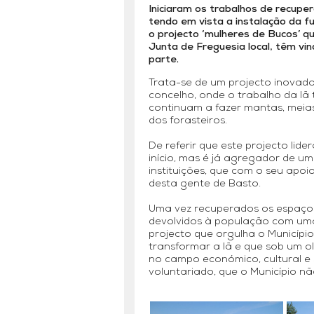
Iniciaram os trabalhos de recuper
tendo em vista a instalação da f
o projecto ‘mulheres de Bucos’ q
Junta de Freguesia local, têm vin
parte.
Trata-se de um projecto inovado
concelho, onde o trabalho da lã 
continuam a fazer mantas, meia
dos forasteiros.
De referir que este projecto lid
início, mas é já agregador de 
instituições, que com o seu apoi
desta gente de Basto.
Uma vez recuperados os espaços
devolvidos à população com uma
projecto que orgulha o Município
transformar a lã e que sob um o
no campo económico, cultural e 
voluntariado, que o Município nã