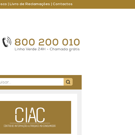
osco
|
Livro de Reclamações
|
Contactos