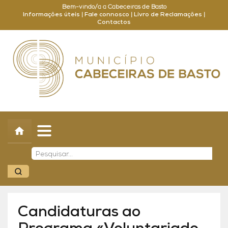
Bem-vindo/a a Cabeceiras de Basto
Informações úteis
|
Fale connosco
|
Livro de Reclamações
|
Contactos
Concelho
Município
Turismo
Cultura
Outros
Balcão Online
Candidaturas ao