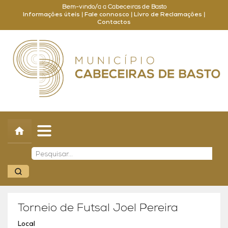
Bem-vindo/a a Cabeceiras de Basto
Informações úteis
|
Fale connosco
|
Livro de Reclamações
|
Contactos
Concelho
Município
Turismo
Cultura
Outros
Balcão Online
Torneio de Futsal Joel Pereira
Local