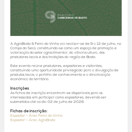
A AgroBasto & Feira do Vinho vai realizar-se de 9 a 12 de julho, no
Campo do Seco, constituindo-se como um espaço de promoção e
valorização do setor agroalimentar, da vitivinicultura, dos
produtores locais e das tradições da região de Basto.
Este evento reúne produtores, expositores e visitantes,
constituindo uma oportunidade privilegiada para a divulgação de
produtos locais, a partilha de conhecimento e a dinamização
económica do território.
Inscrições
As fichas de inscrição encontram-se disponíveis para os
interessados em participar como expositores, devendo ser
submetidas até ao dia 02 de julho de 2026.
Fichas de inscrição:
Expositor – Área Feira do Vinho
Expositor – Área AgroBasto