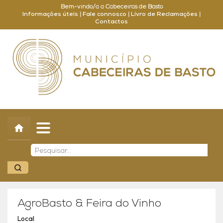
Bem-vindo/a a Cabeceiras de Basto
Informações úteis
|
Fale connosco
|
Livro de Reclamações
|
Contactos
Concelho
Município
Turismo
Cultura
Outros
Balcão Online
AgroBasto & Feira do Vinho
Local