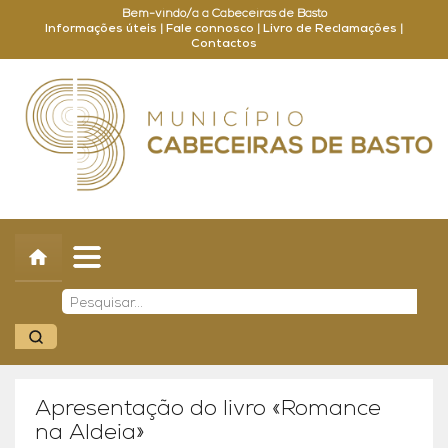
Bem-vindo/a a Cabeceiras de Basto
Informações úteis
|
Fale connosco
|
Livro de Reclamações
|
Contactos
Concelho
Município
Turismo
Cultura
Outros
Balcão Online
Apresentação do livro «Romance
na Aldeia»