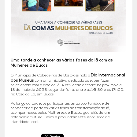
Uma tarde a conhecer as várias fases da lã com as
Mulheres de Bucos
Dia Internacional
O Município de Cabeceiras de Basto assinala o
dos Museus
com uma iniciativa dedicada ao saber fazer
relacionada com a arte da lã. A atividade decorre no próximo dia
18 de maio de 2026, segunda-feira, entre as 14h30 e as 17h00,
na Casa da Lã, em Bucos.
Ao longo da tarde, os participantes terão oportunidade de
conhecer de perto as várias fases de transformação da lã,
acompanhados pelas Mulheres de Bucos, guardiãs de um
património cultural único e profundamente enraizado na
identidade local.