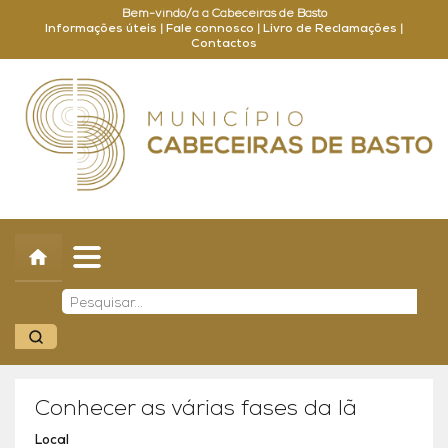
Bem-vindo/a a Cabeceiras de Basto
Informações úteis
|
Fale connosco
|
Livro de Reclamações
|
Contactos
Concelho
Município
Turismo
Cultura
Outros
Balcão Online
Conhecer as várias fases da lã
Local