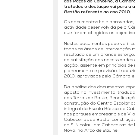
dos Paços do Concelho, a Câmara
tratados o destaque vai para a 
Gestão referente ao ano 2010.
Os documentos hoje aprovados, r
actividade desenvolvida pela C
que foram atingidos os objectivo
Nestes documentos pode verifica
todas as áreas de intervenção mu
resultado de um grande esforço
da satisfação das necessidades 
acção, assente em princípios de 
planeamento e previsão, traduz
2010, aprovados pela Câmara e 
Da análise dos documentos impor
aposta no investimento, traduz
das Terras de Basto; Beneficiação
construção do Centro Escolar do
integral da Escola Básica de Cab
nos parques empresariais de Vil
Cabeceiras de Basto; construçã
de S. Nicolau, em Cabeceiras de 
Nova, no Arco de Baúlhe.