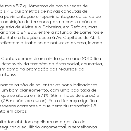
 mais 5,7 quilómetros de novas redes de
is 4,6 quilómetros de novas condutas de
 a pavimentação e repavimentação de cerca de
 a aquisição de terrenos para a construção da
eguesia de Alvite e a Sobreira, em Refojos, mas
riante à EN 205, entre a rotunda de Lameiros e
e Sul e a ligação desta à Av. Capitães de Abril,
reflectem o trabalho de natureza diversa, levado
 Contas demonstram ainda que o ano 2010 fica
 desenvolvida também na área social, educativa,
, bem como na promoção dos recursos, do
ritório.
inanceira são de salientar os bons indicadores
e um bom planeamento, com uma boa taxa de
que se situou em 97,1% (9,2 milhões de euros) e
7,8 milhões de euros). Esta diferença significa
esas correntes o que permitiu transferir 1,3
nto em obras.
esultados obtidos espelham uma gestão de
ssegurar o equilíbrio orçamental, à semelhança