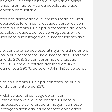
s anos. De referir ainda que há várias obras
e encontram ao serviço da população e que
anceiro comunitário.
ntos ora aprovados que, em resultado de uma
cooperação, foram concretizadas parcerias com
evaram a Câmara Municipal a transferir, ao longo
, colectividades, Juntas de Freguesia, entre
euros para a realização de inúmeras iniciativas e
io, constata-se que este atingiu no último ano o
ros, o que representa um aumento de 5,9 milhões
ano de 2009. Se compararmos a situação
 de 1993, em que estava avaliado em 18,8
e aumentou 390 %, ou seja, 73,4 milhões de euros
ceira da Câmara Municipal constata-se que a
e endividamente é de 23%.
onclui-se que foi conseguido um bom
sos disponíveis, que se contribuiu para a
 das pessoas e se reforçou a imagem do nosso
ientações definidas, há dezassete anos atrás,