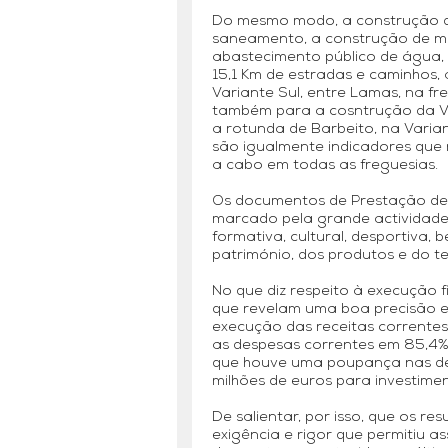
Do mesmo modo, a construção de
saneamento, a construção de ma
abastecimento público de água,
15,1 Km de estradas e caminhos,
Variante Sul, entre Lamas, na fr
também para a cosntrução da Va
a rotunda de Barbeito, na Variant
são igualmente indicadores que 
a cabo em todas as freguesias.
Os documentos de Prestação de
marcado pela grande actividade
formativa, cultural, desportiva
património, dos produtos e do ter
No que diz respeito à execução f
que revelam uma boa precisão 
execução das receitas correntes 
as despesas correntes em 85,4% (
que houve uma poupança nas desp
milhões de euros para investime
De salientar, por isso, que os r
exigência e rigor que permitiu a