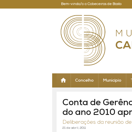
Bem-vindo/a a Cabeceiras de Basto
Concelho
Município
Conta de Gerênc
do ano 2010 ap
Deliberações da reunião de 
21 de abril, 2011