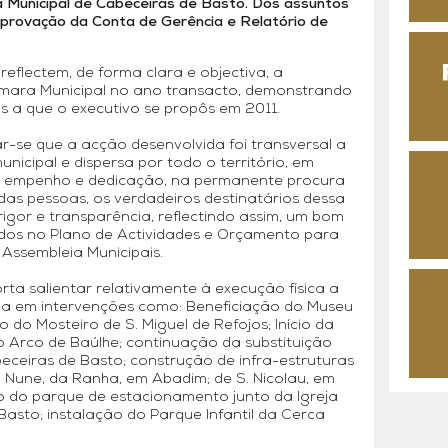
 Municipal de Cabeceiras de Basto. Dos assuntos
aprovação da Conta de Gerência e Relatório de
eflectem, de forma clara e objectiva, a
âmara Municipal no ano transacto, demonstrando
s a que o executivo se propôs em 2011.
r-se que a acção desenvolvida foi transversal a
nicipal e dispersa por todo o território, em
, empenho e dedicação, na permanente procura
das pessoas, os verdadeiros destinatários dessa
rigor e transparência, reflectindo assim, um bom
idos no Plano de Actividades e Orçamento para
Assembleia Municipais.
ta salientar relativamente à execução física a
ida em intervenções como: Beneficiação do Museu
 do Mosteiro de S. Miguel de Refojos; Início da
 Arco de Baúlhe; continuação da substituição
eceiras de Basto; construção de infra-estruturas
a Nune, da Ranha, em Abadim; de S. Nicolau, em
o do parque de estacionamento junto da Igreja
Basto; instalação do Parque Infantil da Cerca