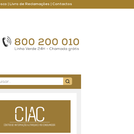
osco
|
Livro de Reclamações
|
Contactos