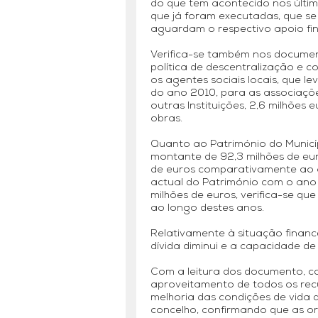
do que tem acontecido nos último
que já foram executadas, que s
aguardam o respectivo apoio fin
Verifica-se também nos docume
política de descentralização e 
os agentes sociais locais, que l
do ano 2010, para as associações
outras Instituições, 2,6 milhões 
obras.
Quanto ao Património do Municíp
montante de 92,3 milhões de eu
de euros comparativamente ao 
actual do Património com o ano
milhões de euros, verifica-se qu
ao longo destes anos.
Relativamente à situação finan
dívida diminui e a capacidade d
Com a leitura dos documento, c
aproveitamento de todos os recur
melhoria das condições de vida
concelho, confirmando que as or