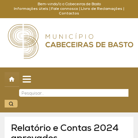
Bem-vindo/a a Cabeceiras de Basto
Informações úteis
|
Fale connosco
|
Livro de Reclamações
|
Contactos
Concelho
Município
Turismo
Cultura
Outros
Balcão Online
Relatório e Contas 2024