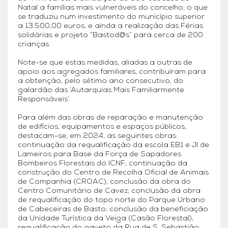
Natal a famílias mais vulneráveis do concelho, o que
se traduziu num investimento do município superior
a 13.500,00 euros; e ainda a realização das Férias
solidárias e projeto “Bastod@s” para cerca de 200
crianças.
Note-se que estas medidas, aliadas a outras de
apoio aos agregados familiares, contribuíram para
a obtenção, pelo sétimo ano consecutivo, do
galardão das ‘Autarquias Mais Familiarmente
Responsáveis’.
Para além das obras de reparação e manutenção
de edifícios, equipamentos e espaços públicos,
destacam-se, em 2024, as seguintes obras:
continuação da requalificação da escola EB1 e JI de
Lameiros para Base da Força de Sapadores
Bombeiros Florestais do ICNF; continuação da
construção do Centro de Recolha Oficial de Animais
de Companhia (CROAC); conclusão da obra do
Centro Comunitário de Cavez; conclusão da obra
de requalificação do topo norte do Parque Urbano
de Cabeceiras de Basto; conclusão da beneficiação
da Unidade Turística da Veiga (Casão Florestal);
requalificação do gaveto da Rua de S. Sebastião;