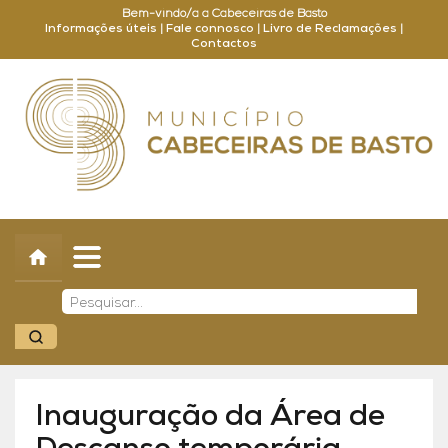
Bem-vindo/a a Cabeceiras de Basto
Informações úteis
|
Fale connosco
|
Livro de Reclamações
|
Contactos
Concelho
Município
Turismo
Cultura
Outros
Balcão Online
Inauguração da Área de