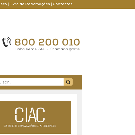
osco
|
Livro de Reclamações
|
Contactos