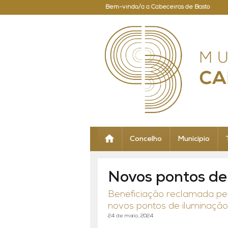
Bem-vindo/a a Cabeceiras de Basto
Concelho
Município
Novos pontos de
Beneficiação reclamada pe
novos pontos de iluminação
24 de maio, 2024