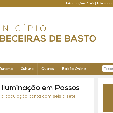
Informações úteis
|
Fale conn
Turismo
Cultura
Outros
Balcão Online
 iluminação em Passos
la população conta com seis a sete