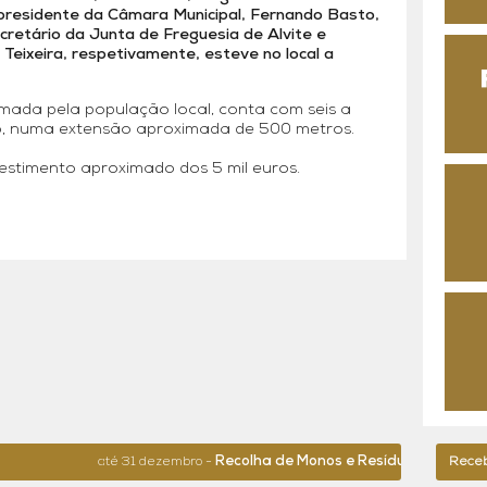
-presidente da Câmara Municipal, Fernando Basto,
retário da Junta de Freguesia de Alvite e
 Teixeira, respetivamente, esteve no local a
amada pela população local, conta com seis a
o, numa extensão aproximada de 500 metros.
estimento aproximado dos 5 mil euros.
Recolha de Monos e Resíduos de Grande 
até 31 dezembro -
Receba