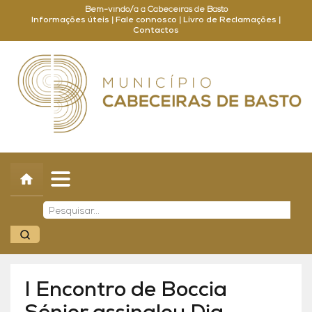
Bem-vindo/a a Cabeceiras de Basto
Informações úteis
|
Fale connosco
|
Livro de Reclamações
|
Contactos
Concelho
Município
Turismo
Cultura
Outros
Balcão Online
I Encontro de Boccia