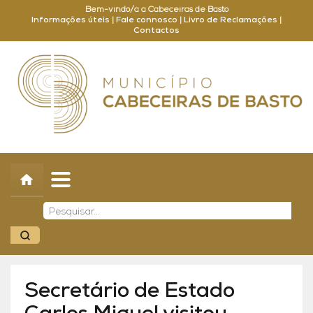
Bem-vindo/a a Cabeceiras de Basto
Informações úteis
|
Fale connosco
|
Livro de Reclamações
|
Contactos
Concelho
Município
Turismo
Cultura
Outros
Balcão Online
Secretário de Estado