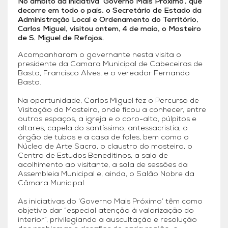
No âmbito da iniciativa ‘Governo Mais Próximo’, que
decorre em todo o país, o Secretário de Estado da
Administração Local e Ordenamento do Território,
Carlos Miguel, visitou ontem, 4 de maio, o Mosteiro
de S. Miguel de Refojos.
Acompanharam o governante nesta visita o
presidente da Camara Municipal de Cabeceiras de
Basto, Francisco Alves, e o vereador Fernando
Basto.
Na oportunidade, Carlos Miguel fez o Percurso de
Visitação do Mosteiro, onde ficou a conhecer, entre
outros espaços, a igreja e o coro-alto, púlpitos e
altares, capela do santíssimo, antessacristia, o
órgão de tubos e a casa de foles, bem como o
Núcleo de Arte Sacra, o claustro do mosteiro, o
Centro de Estudos Beneditinos, a sala de
acolhimento ao visitante, a sala de sessões da
Assembleia Municipal e, ainda, o Salão Nobre da
Câmara Municipal.
As iniciativas do ‘Governo Mais Próximo’ têm como
objetivo dar “especial atenção à valorização do
interior”, privilegiando a auscultação e resolução