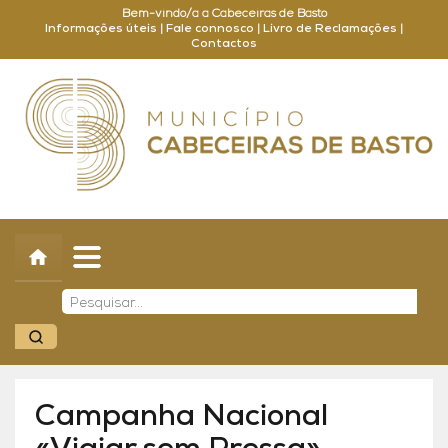
Bem-vindo/a a Cabeceiras de Basto
Informações úteis
|
Fale connosco
|
Livro de Reclamações
|
Contactos
Concelho
Município
Turismo
Cultura
Outros
Balcão Online
Campanha Nacional