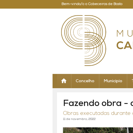
Bem-vindo/a a Cabeceiras de Basto
Concelho
Município
Fazendo obra - 
Obras executadas durante
11 de novembro, 2022