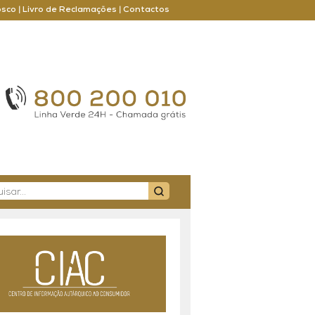
osco
|
Livro de Reclamações
|
Contactos