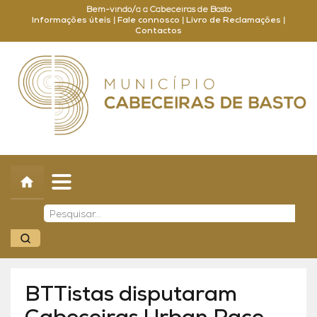
Bem-vindo/a a Cabeceiras de Basto
Informações úteis
|
Fale connosco
|
Livro de Reclamações
|
Contactos
Concelho
Município
Turismo
Cultura
Outros
Balcão Online
BTTistas disputaram