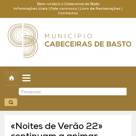
Bem-vindo/a a Cabeceiras de Basto
Informações úteis
|
Fale connosco
|
Livro de Reclamações
|
Contactos
Concelho
Município
Turismo
Cultura
Outros
Balcão Online
«Noites de Verão 22»