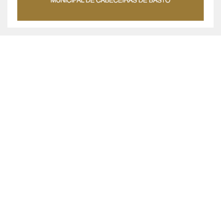
MUNICÍPIO DE CABECEIRAS DE BASTO ©
2026
Praça da República, 467, 4860-355 Cabeceiras de Basto
Chamada grátis: 800 200 010
Política de Privacidade
|
Livro de Reclamações