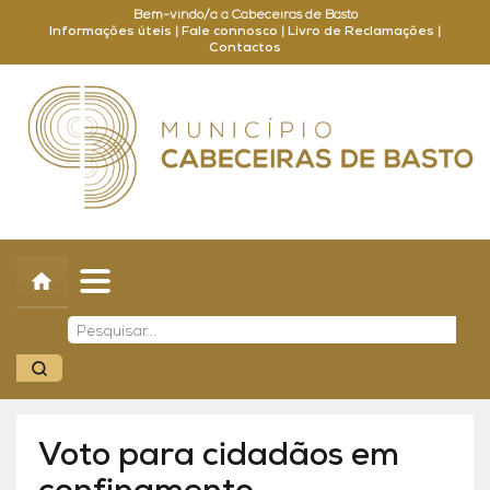
Bem-vindo/a a Cabeceiras de Basto
Informações úteis
|
Fale connosco
|
Livro de Reclamações
|
Contactos
Concelho
Município
Turismo
Cultura
Outros
Balcão Online
Voto para cidadãos em