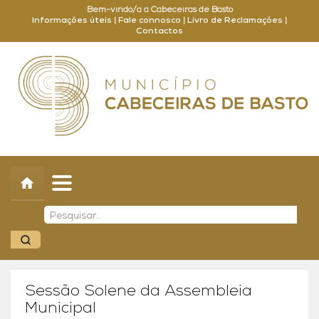
Bem-vindo/a a Cabeceiras de Basto
Informações úteis
|
Fale connosco
|
Livro de Reclamações
|
Contactos
Concelho
Município
Turismo
Cultura
Outros
Balcão Online
Sessão Solene da Assembleia
Municipal