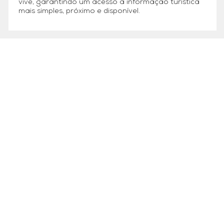
vive, garantindo um acesso à informação turística
mais simples, próximo e disponível.
MUNICÍPIO DE CABECEIRAS DE BASTO ©
2026
Praça da República, 467, 4860-355 Cabeceiras de Basto
Chamada grátis: 800 200 010
Política de Privacidade
|
Livro de Reclamações