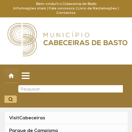
Bem-vindo/a a Cabeceiras de Basto
Informações úteis
|
Fale connosco
|
Livro de Reclamações
|
Contactos
Concelho
Município
Turismo
Cultura
Outros
Balcão Online
VisitCabeceiras
Parque de Campismo