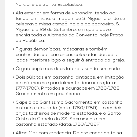
Núrcia, e de Santa Escolástica.
Ala exterior em forma de varandim, tendo ao
fundo, em nicho, a imagem de S. Miguel, e onde se
celebrava missa campal no dia do padroeiro, S.
Miguel, dia 29 de Setembro, em que o povo
enchia toda a Alameda do Convento, hoje Praça
da República.
Figuras demoníacas, máscaras e também
conhecidas por carrancas colocadas dos dois
lados interiores logo a seguir à entrada da Igreja.
Órgão duplo nas duas laterais, sendo um mudo.
Dois púlpitos em castanho, pintados, em imitação
de mármores e parcialmente dourados (data:
1777/1780). Pintados e dourados em 1786/1789.
Gradeamento em pau ébano.
Capela do Santíssimo Sacramento em castanho
pintado e dourado (data: 1780/1789) – com dois
anjos tocheiros de madeira estofada, e o Santo
Cristo da Capela do SS. Sacramento em
castanho estofado (data: 1783/1786?).
Altar-Mor com credencia. Do esplendor da talha