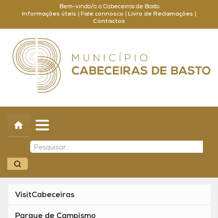
Bem-vindo/a a Cabeceiras de Basto
Informações úteis
|
Fale connosco
|
Livro de Reclamações
|
Contactos
Concelho
Município
Turismo
Cultura
Outros
Balcão Online
VisitCabeceiras
Parque de Campismo