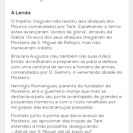
A Lenda
O Império Visigodo não resistiu aos ataques dos
Mouros comandados por Tarik. Espalhando o terror,
estes avançaram “ávidos de glória”, através da
Galiza. Os ecos dos seus ataques chegaram ao
Mosteiro de S. Miguel de Refojos, mas não
mereceram crédito.
Bracara Augusta caiu também nas suas mãos.
Então acreditaram e preparam-se para a defesa
com uma centúria de servos e homens de armas,
comandados por D. Gelmiro, o venerando abade do
Mosteiro.
Hermígio Romarigues, parente do fundador do
Mosteiro, era o guerreiro-monje que mais se
destacava pelo seu porte avantajado de grandes e
possantes membros e com o rosto retalhado por
mil golpes das escaramuças passadas.
Postado junto à ponte que dava acesso ao
Mosteiro, ao aproximar das tropas de Tarik
estendeu a mão possante, assegurando:
-
Até ali, por S. Miguel, até ali, basto eu!
"