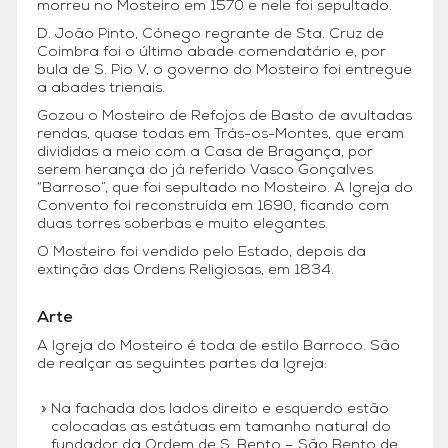
morreu no Mosteiro em 1570 e nele foi sepultado.
D. João Pinto, Cónego regrante de Sta. Cruz de
Coimbra foi o último abade comendatário e, por
bula de S. Pio V, o governo do Mosteiro foi entregue
a abades trienais.
Gozou o Mosteiro de Refojos de Basto de avultadas
rendas, quase todas em Trás-os-Montes, que eram
divididas a meio com a Casa de Bragança, por
serem herança do já referido Vasco Gonçalves
“Barroso”, que foi sepultado no Mosteiro. A Igreja do
Convento foi reconstruída em 1690, ficando com
duas torres soberbas e muito elegantes.
O Mosteiro foi vendido pelo Estado, depois da
extinção das Ordens Religiosas, em 1834.
Arte
A Igreja do Mosteiro é toda de estilo Barroco. São
de realçar as seguintes partes da Igreja:
Na fachada dos lados direito e esquerdo estão
colocadas as estátuas em tamanho natural do
fundador da Ordem de S. Bento – São Bento de