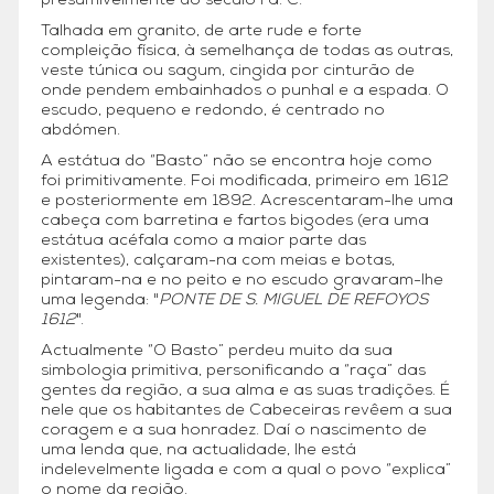
presumivelmente do século I a. C.
Talhada em granito, de arte rude e forte
compleição física, à semelhança de todas as outras,
veste túnica ou sagum, cingida por cinturão de
onde pendem embainhados o punhal e a espada. O
escudo, pequeno e redondo, é centrado no
abdómen.
A estátua do “Basto” não se encontra hoje como
foi primitivamente. Foi modificada, primeiro em 1612
e posteriormente em 1892. Acrescentaram-lhe uma
cabeça com barretina e fartos bigodes (era uma
estátua acéfala como a maior parte das
existentes), calçaram-na com meias e botas,
pintaram-na e no peito e no escudo gravaram-lhe
uma legenda: "
PONTE DE S. MIGUEL DE REFOYOS
1612
".
Actualmente “O Basto” perdeu muito da sua
simbologia primitiva, personificando a “raça” das
gentes da região, a sua alma e as suas tradições. É
nele que os habitantes de Cabeceiras revêem a sua
coragem e a sua honradez. Daí o nascimento de
uma lenda que, na actualidade, lhe está
indelevelmente ligada e com a qual o povo “explica”
o nome da região.