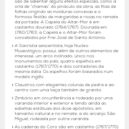
são de salientar alguns efeitos especiais, como a
orla de “chamas” do pináculo da obra, as fitas de
folhas cingindo as molduras convexas e o
formoso festão de margaridas e rosas no remate
da portada. A Capela do Altar-Mor é em
castanho dourado (1764/1767). Dourada em
1780/1783, a Capela e o Altar-Mor foram
concebidos por Frei José de Santo António.
A Sacristia seiscentista, hoje Nucleo
Museológico, possui, além de outros elementos de
interesse, um arco inclinado, único nos
monumentos do país, quatro espelhos em
castanho (1767/1770) e dois contadores da
mesma data. Os espelhos foram baseados num
modelo inglês.
Claustros com elegantes colunas de pedra e ao
centro com uma taça também de granito.
Zimbório em circunferência e rodeado por uma
varanda interior e exterior e tendo ainda as
esbeltas estátuas dos doze apóstolos, em
tamanho natural e no remate, a do arcanjo São
Miguel, rodeada por outra varanda.
As cadeiras do Coro são em castanho (1767/1770)