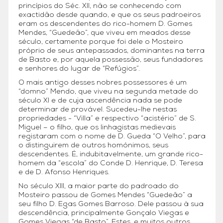
princípios do Séc. XII, não se conhecendo com
exactidão desde quando, e que os seus padroeiros
eram os descendentes do rico-homem D. Gomes
Mendes, “Guedeão”, que viveu em meados desse
século, certamente porque foi dele o Mosteiro
próprio de seus antepassados, dominantes na terra
de Basto e, por aquela possessão, seus fundadores
e senhores do lugar de “Refúgios”.
O mais antigo desses nobres possessores é um
“domno” Mendo, que viveu na segunda metade do
século XI e de cuja ascendência nada se pode
determinar de provável. Sucedeu-lhe nestas
propriedades - “Villa” e respectivo “acistério” de S.
Miguel – o filho, que os linhagistas medievais
registaram com o nome de D. Gueda “O Velho”, para
o distinguirem de outros homónimos, seus
descendentes. É, indubitavelmente, um grande rico-
homem da “escola” do Conde D. Henrique, D. Teresa
e de D. Afonso Henriques.
No século XIII, a maior parte do padroado do
Mosteiro passou de Gomes Mendes “Guedeão” a
seu filho D. Egas Gomes Barroso. Dele passou à sua
descendência, principalmente Gonçalo Viegas e
Gomes Viegas “de Basto”. Estes, e muitos outros