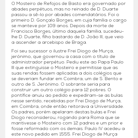
O Mosteiro de Refojos de Basto era governado por
abades perpétuos, mas no reinado de D. Duarte
passou a sê-lo por abades comendatários. Foi o
primeiro D. Gonçalo Borges, em cuja família o cargo
se manteve por 109 anos. Depois da morte de
Francisco Borges, último daquela família, sucedeu-
lhe D. Duarte, filho bastardo de D. João III, que veio
a ascender a arcebispo de Braga.
Foi seu sucessor o ilustre Frei Diogo de Murça,
jerónimo, que governou a casa com o título de
administrador perpétuo. Pediu este ao Papa Paulo
III que extinguisse o Mosteiro e permitisse que as
suas rendas fossem aplicadas a dois colégios que
se deveriam fundar em Coimbra, um de S. Bento e
outro de S. Jerónimo. O sobrante seria para
construir um outro colégio para 12 pobres. O
pontífice anuiu ao pedido e expediram-se as bulas
nesse sentido, recebidas por Frei Diogo de Murça,
em Coimbra, onde então reitorava a Universidade.
Os padres, porém apelaram destas bulas e Frei
Diogo reconsiderou, rogando para Roma que se
mantivesse o Mosteiro com 12 padres e um prior e
fosse reformado com os demais. Paulo IV acedeu a
este novo pedido em 1555. Frei Diogo de Murça