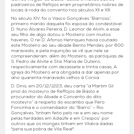
padroeiros de Refojos eram proprietários nobres de
locais à roda do convento nos séculos XII e XIII.
No século XIV, foi o Vasco Gonçalves “Barroso”,
primeiro marido daquela foi esposa do condestável
D. Nuno Álvares Pereira, D. Leonor de Alvim; e esse
seu filho de algo dotou o Mosteiro com muitos
haveres. O rei D. Afonso Henriques havia coutado
este Mosteiro ao seu abade Bento Mendes, por 800
maravedis; e pela inquirição se vê que nele se
compreenderam, além do Mosteiro, as paróquias de
S. Pedro de Alvite e Sta. Maria de Outeiro,
respectivamente com dezassete e trinta casas. A
igreja do Mosteiro era obrigada a dar apenas por
ano quarenta maravedis velhos à Coroa.
D. Dinis, em 20/12/1223, deu carta “a Martim Gil
priol do mosteyro de Reffojos de Basto e
procurador do Abade e Convento do dito
mosteyro” a respeito do escambo que Pero
Foncinha e o comendador do “Barro” – Rio
Gonçalves “tinham feito pelo rei e em seu nome
pelas herdades em Adaúfe e em Crespos” por
outros que os monges tinham em Vilalva dadas
"pera sua pobra de Vila Real".