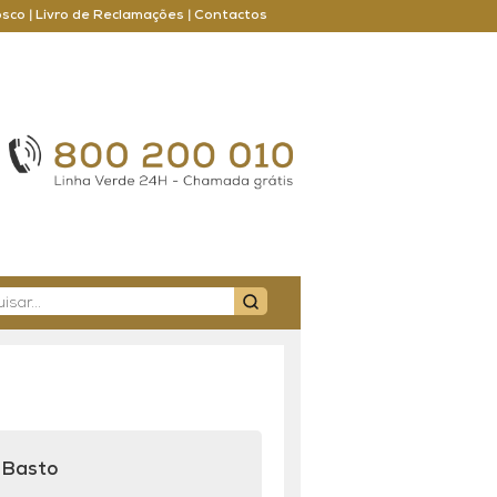
osco
|
Livro de Reclamações
|
Contactos
 Basto