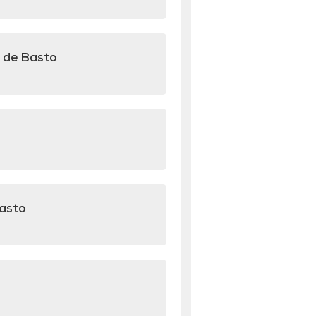
 de Basto
Basto