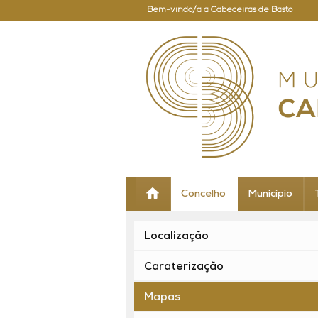
Bem-vindo/a a Cabeceiras de Basto
Concelho
Município
Localização
Caraterização
Mapas