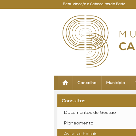
Bem-vindo/a a Cabeceiras de Basto
Concelho
Município
Consultas
Documentos de Gestão
Planeamento
Avisos e Editais