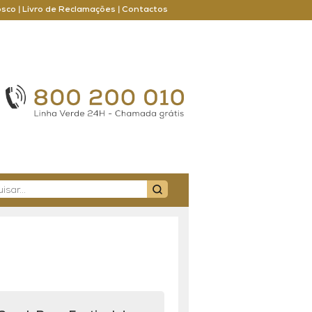
osco
|
Livro de Reclamações
|
Contactos