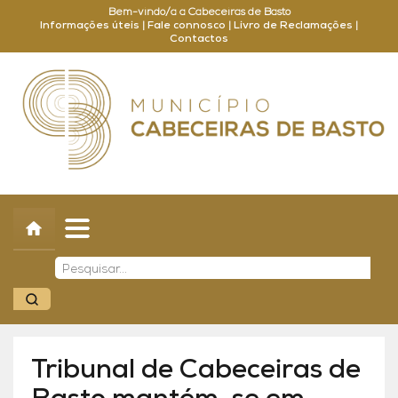
Bem-vindo/a a Cabeceiras de Basto
Informações úteis
|
Fale connosco
|
Livro de Reclamações
|
Contactos
Concelho
Município
Turismo
Cultura
Outros
Balcão Online
Tribunal de Cabeceiras de