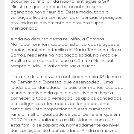
documento final ainda não foi entregue à Srª
Ministra e que logo que tal aconteça, será
agendada nova reunião. Deste modo, toda a
vereação ficou a conhecer as diligências e posições
assumidas relativamente ao assunto supra
mencionado.
Ainda no decurso desta reunião, a Câmara
Municipal foi informada do histórico das relações e
apoios mantidos à família de Maria Teresa da Mota
Barros, residente na habitação social, no Arco de
Baúlhe,neste concelho, que a Câmara Municipal
sempre ajudou e vai continuar a ajudar.
Trata-se de um assunto noticiado no dia 12 de maio,
no Semanário Expresso, que desencadeou uma
‘onda’ de solidariedade no país e em vários locais do
mundo, motivo pela qual o executivo deu hoje a
conhecer a toda a vereação, os apoios concedidos
e as diligências efectuadas ao longo dos anos
tendo em vista proporcionar a esta numerosa
família, melhor qualidade de vida. De referir que em
2007 foram sinalizadas as dificuldades com que
esta família se daparava, nomeadamente ao nível
das condições de habitabilidade. Ainda no mesmo