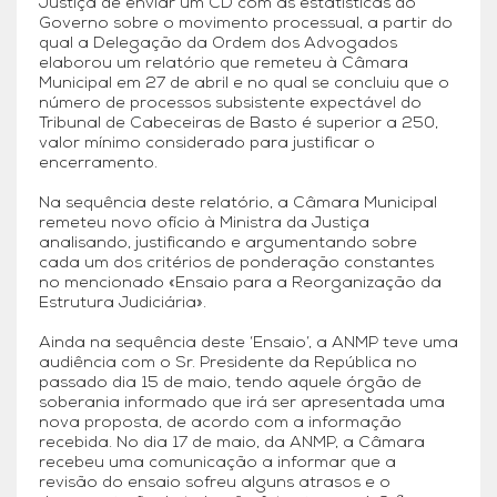
Justiça de enviar um CD com as estatísticas do
Governo sobre o movimento processual, a partir do
qual a Delegação da Ordem dos Advogados
elaborou um relatório que remeteu à Câmara
Municipal em 27 de abril e no qual se concluiu que o
número de processos subsistente expectável do
Tribunal de Cabeceiras de Basto é superior a 250,
valor mínimo considerado para justificar o
encerramento.
Na sequência deste relatório, a Câmara Municipal
remeteu novo ofício à Ministra da Justiça
analisando, justificando e argumentando sobre
cada um dos critérios de ponderação constantes
no mencionado «Ensaio para a Reorganização da
Estrutura Judiciária».
Ainda na sequência deste ‘Ensaio’, a ANMP teve uma
audiência com o Sr. Presidente da República no
passado dia 15 de maio, tendo aquele órgão de
soberania informado que irá ser apresentada uma
nova proposta, de acordo com a informação
recebida. No dia 17 de maio, da ANMP, a Câmara
recebeu uma comunicação a informar que a
revisão do ensaio sofreu alguns atrasos e o