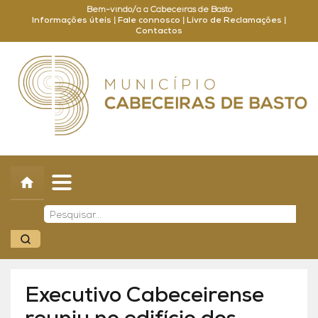
Bem-vindo/a a Cabeceiras de Basto
Informações úteis
|
Fale connosco
|
Livro de Reclamações
|
Contactos
Concelho
Município
Turismo
Cultura
Outros
Balcão Online
Executivo Cabeceirense