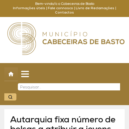
Bem-vindo/a a Cabeceiras de Basto
Informações úteis
|
Fale connosco
|
Livro de Reclamações
|
Contactos
Concelho
Município
Turismo
Cultura
Outros
Balcão Online
Autarquia fixa número de