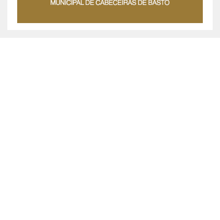
MUNICÍPIO DE CABECEIRAS DE BASTO ©
2026
Praça da República, 467, 4860-355 Cabeceiras de Basto
Chamada grátis: 800 200 010
Política de Privacidade
|
Livro de Reclamações